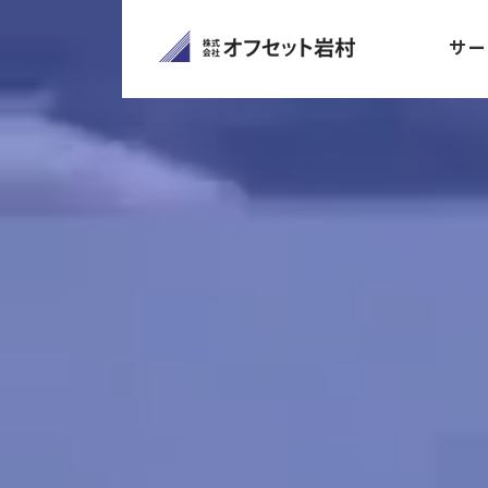
Pause
Current Time
0:21
サー
/
Duration Time
1:27
Remaining Time
-1:06
Loaded: 0%
Progress: 0%
00:00
Fullscreen
00:00
Unmute