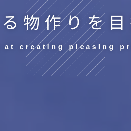
れる
物作りを
目
 at creating
pleasing p